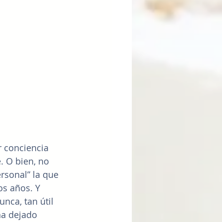
 conciencia 
 O bien, no 
rsonal” la que 
os años. Y 
nca, tan útil 
ha dejado 