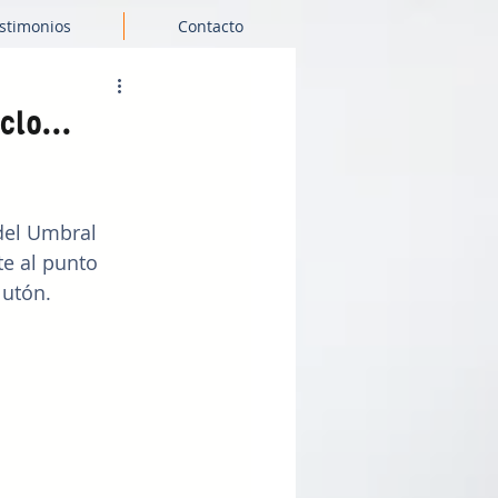
stimonios
Contacto
clo...
 del Umbral 
te al punto 
lutón.