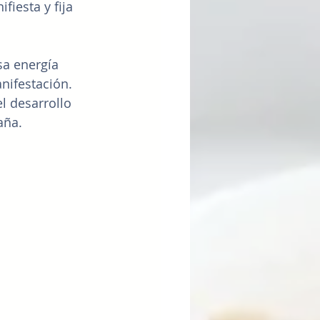
fiesta y fija 
a energía 
nifestación. 
l desarrollo 
aña.