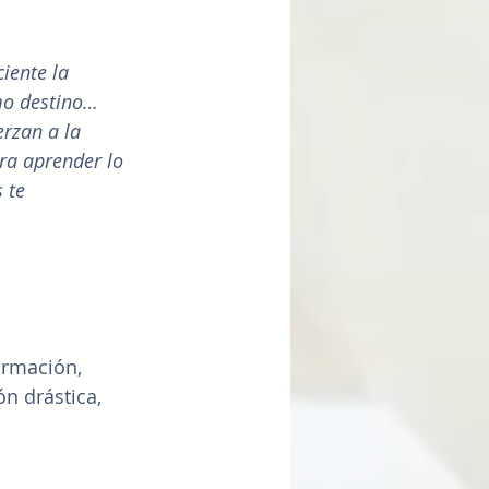
iente la 
mo destino… 
rzan a la 
ra aprender lo 
 te 
ormación, 
n drástica, 