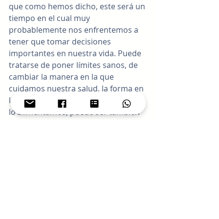
que como hemos dicho, este será un 
tiempo en el cual muy 
probablemente nos enfrentemos a 
tener que tomar decisiones 
importantes en nuestra vida. Puede 
tratarse de poner límites sanos, de 
cambiar la manera en la que 
cuidamos nuestra salud, la forma en 
la que tratamos a nuestro cuerpo y 
lo alimentamos; puede ser también 
la manera en la que hasta ahora 
hemos funcionado 
profesionalmente o puede ser que 
tengamos que hacernos respetar y 
valorar por otros, siendo necesario 
poner distancia y terminar con 
relaciones tóxicas o vampíricas que, 
en vez de empoderarnos, nos sacan 
toda la energía y nos dejan vacías, 