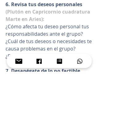
6. Revisa tus deseos personales 
(Plutón en Capricornio cuadratura 
Marte en Aries):
¿Cómo afecta tu deseo personal tus 
responsabilidades ante el grupo?
¿Cuál de tus deseos o necesidades te 
causa problemas en el grupo?
¿Por qué necesitas tanto eso?
7. Desapégate de lo no factible 
(Marte en Aries cuadratura 
Saturno en Capricornio):
¿Qué pasaría si eso que deseas o 
necesitas no es posible?
Del 1 al 10… ¿cuán capaz eres de 
renunciar a tu deseo por el bien 
comunitario?
¿Cómo podrías aceptar eso que no 
te gusta y fluir con lo que ES?