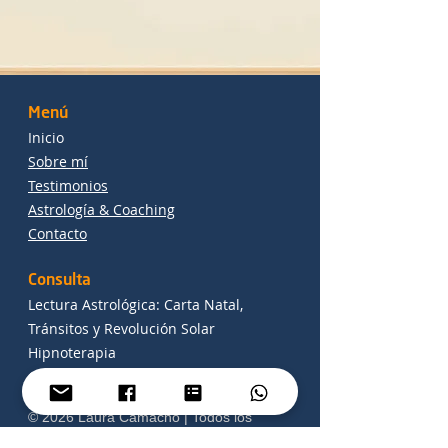
Menú
Inicio
Sobre mí
Testimonios
Astrología & Coaching
Contacto
Consulta
Lectura Astrológica: Carta Natal,
Tránsitos y Revolución Solar
Hipnoterapia
Coaching Transpersonal
© 2026 Laura Camacho | Todos los
derechos reservados.