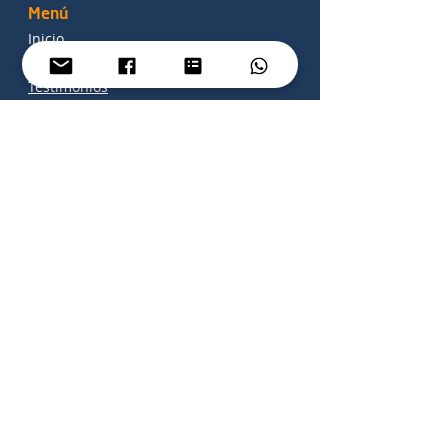
Menú
Inicio
Sobre mí
Testimonios
Astrología & Coaching
Contacto
Consulta
Lectura Astrológica: Carta Natal,
Tránsitos y Revolución Solar
Hipnoterapia
Coaching Transpersonal
© 2026 Laura Camacho | Todos los
derechos reservados.