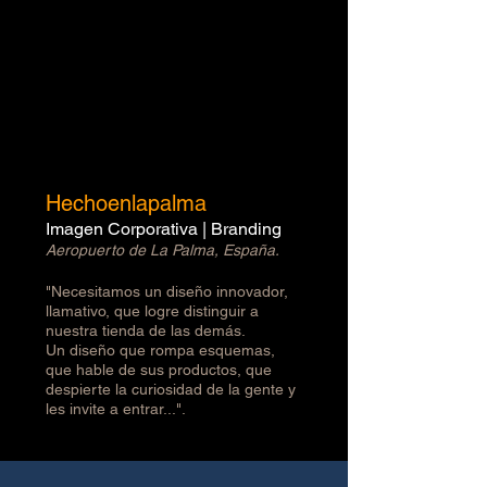
Hechoenlapalma
Imagen Corporativa | Branding
Aeropuerto de La Palma, España.
"Necesitamos un diseño innovador,
llamativo, que logre distinguir a
nuestra tienda de las demás.
Un diseño que rompa esquemas,
que hable de sus productos, que
despierte la curiosidad de la gente y
les invite a entrar...".